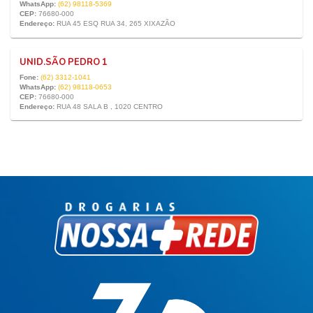
WhatsApp:
(62) 98118-5369
CEP:
76680-000
Endereço:
RUA 45 ESQ RUA 34, 265 XIXAZÃO
UNID.SÃO PEDRO 1
Fone:
(62) 3312-1041
WhatsApp:
(62) 98118-0653
CEP:
76680-000
Endereço:
RUA 48 SALA B , 1020 CENTRO