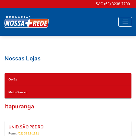
SAC (62) 3238-7700
Nossas Lojas
Goiás
Mato Grosso
Itapuranga
UNID.SÃO PEDRO
Fone:
(62) 3312-1121