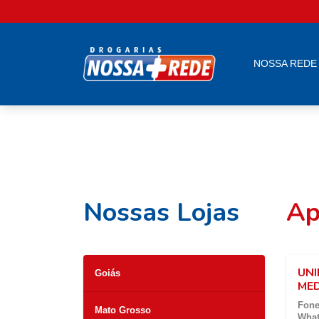
NOSSA REDE
Nossas Lojas
Ap
UNI
Goiás
ME
Fone
Mato Grosso
What