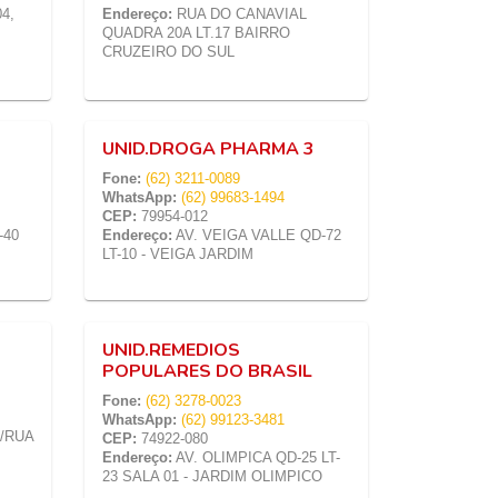
4,
Endereço:
RUA DO CANAVIAL
QUADRA 20A LT.17 BAIRRO
CRUZEIRO DO SUL
UNID.DROGA PHARMA 3
Fone:
(62) 3211-0089
WhatsApp:
(62) 99683-1494
CEP:
79954-012
-40
Endereço:
AV. VEIGA VALLE QD-72
LT-10 - VEIGA JARDIM
UNID.REMEDIOS
POPULARES DO BRASIL
Fone:
(62) 3278-0023
WhatsApp:
(62) 99123-3481
C/RUA
CEP:
74922-080
Endereço:
AV. OLIMPICA QD-25 LT-
23 SALA 01 - JARDIM OLIMPICO