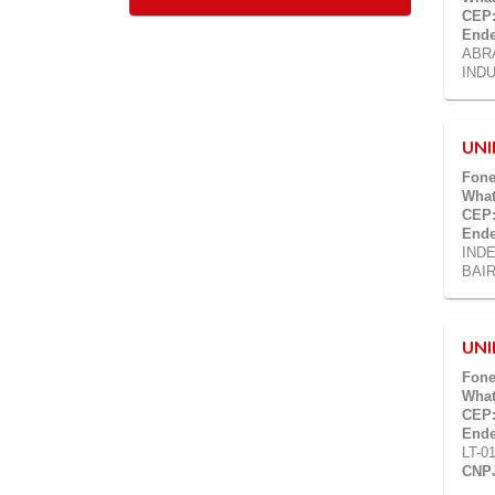
CEP
Ende
ABRA
IND
UNI
Fone
What
CEP
Ende
INDE
BAI
UN
Fone
What
CEP
Ende
LT-0
CNP