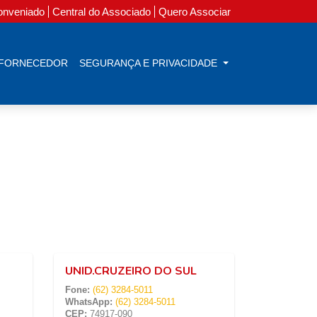
onveniado
Central do Associado
Quero Associar
 FORNECEDOR
SEGURANÇA E PRIVACIDADE
UNID.CRUZEIRO DO SUL
Fone:
(62) 3284-5011
WhatsApp:
(62) 3284-5011
CEP:
74917-090