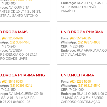
Endereço:
RUA J 17 QD. 45 LT.0
:
74983-400
SL. 02 BAIRRO MANSÕES
reço:
AV. QUIMBITA
PARAÍSO
NTES QD-10 LT-4 SL-01 ST.
USTRIAL SANTO ANTONIO
D.DROGA MAIS
UNID.DROGA PHARMA
:
(62) 3280-0286
Fone:
(62) 3549-6315
sApp:
(62) 3584-4040
WhatsApp:
(62) 99378-4988
:
74970-240
CEP:
74913-190
reço:
AVENIDA
Endereço:
RUA ARARUAMA QD
PENDENCIA QD. 04 LT.14
LT-7 VILA ALZIRA
RRO CIDADE LIVRE
ID.DROGA PHARMA MNG
UNID.MULTFARMA
:
(62) 3549-6093
Fone:
(62) 3288-5990
sApp:
(62) 99395-9241
WhatsApp:
(62) 98217-5540
:
74913-150
CEP:
74934-090
reço:
AV. MANGUEIRA QD-40
Endereço:
RUA 11 Q.16B L.09 
1 SALA 01 - VILA ALZIRA
13 MAIO-SALA 3 E 4 BAIRRO
J:
27.221.846/0001-08
CARDOSO CONTINUAÇÃO