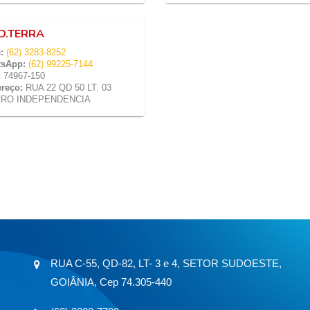
D.TERRA
:
(62) 3283-8252
sApp:
(62) 99225-7144
:
74967-150
reço:
RUA 22 QD 50 LT. 03
RRO INDEPENDENCIA
RUA C-55, QD-82, LT- 3 e 4, SETOR SUDOESTE,
GOIÂNIA, Cep 74.305-440