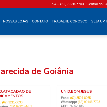
SAC (62) 3238-7700
Central do C
NOSSAS LOJAS
CONTATO
TRABALHE CONOSCO
SEJA UM
arecida de Goiânia
D.ATACADAO DE
UNID.BOM JESUS
DICAMENTOS
Fone:
(62) 3594-8065
WhatsApp:
(62) 99146-7723
:
(62) 3211-0030
CEP:
74952-185
sApp:
(62) 99228-4431