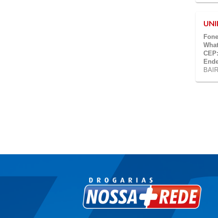
UNI
Fone
What
CEP
Ende
BAI