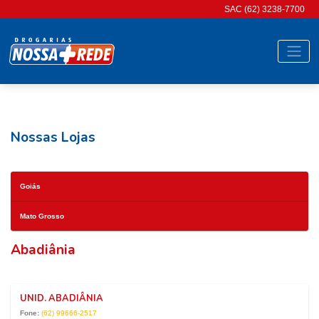
SAC (62) 3238-7700
Nossas Lojas
Goiás
Mato Grosso
Abadiânia
UNID. ABADIÂNIA
Fone:
(62) 99666-2517